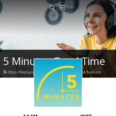
5 Minutes Good Time
https://feed.podbean.com/fiveminutespodcast/feed.xml